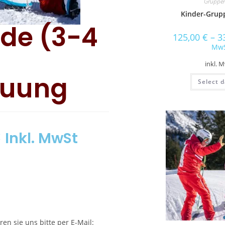
Gruppe
Kinder-Grup
ide (3-4
125,00
€
–
3
Mw
inkl. 
euung
Select d
€
Inkl. MwSt
en sie uns bitte per E-Mail: