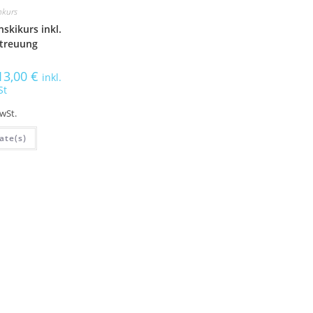
nkurs
skikurs inkl.
treuung
13,00
€
inkl.
St
MwSt.
ate(s)