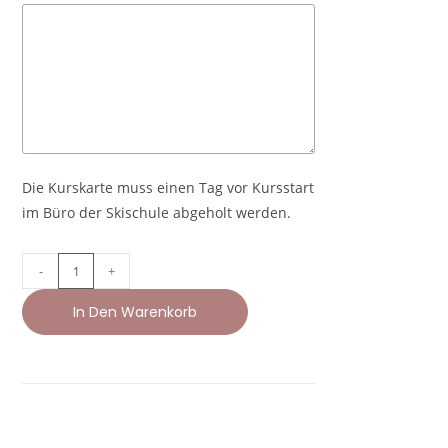
Die Kurskarte muss einen Tag vor Kursstart
im Büro der Skischule abgeholt werden.
-
+
In Den Warenkorb
A
l
t