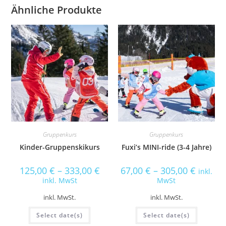
e
Ähnliche Produkte
r
n
a
t
i
v
e
:
Gruppenkurs
Gruppenkurs
Kinder-Gruppenskikurs
Fuxi’s MINI-ride (3-4 Jahre)
125,00
€
–
333,00
€
67,00
€
–
305,00
€
inkl.
inkl. MwSt
MwSt
inkl. MwSt.
inkl. MwSt.
Select date(s)
Select date(s)