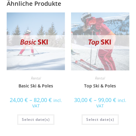
Ähnliche Produkte
r
31
1
2
3
4
5
6
n
a
t
L
i
Ö
H
S
v
E
C
e
U
H
T
E
:
E
N
Rental
Rental
Basic Ski & Poles
Top Ski & Poles
S
C
H
24,00
€
–
82,00
€
30,00
€
–
99,00
€
incl.
incl.
L
VAT
VAT
I
E
Select date(s)
Select date(s)
SS
E