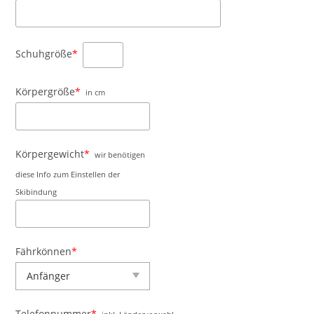
Schuhgröße
*
Körpergröße
*
in cm
Körpergewicht
*
wir benötigen
diese Info zum Einstellen der
Skibindung
Fährkönnen
*
Telefonnummer
*