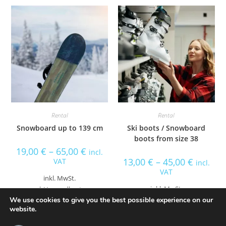
Rental
Rental
Snowboard up to 139 cm
Ski boots / Snowboard
boots from size 38
19,00
€
–
65,00
€
incl.
13,00
€
–
45,00
€
VAT
incl.
VAT
inkl. MwSt.
inkl. MwSt.
zzgl.
Versandkosten
We use cookies to give you the best possible experience on our
Select date(s)
website.
Select date(s)