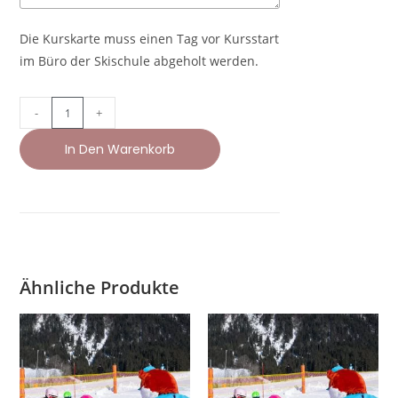
Die Kurskarte muss einen Tag vor Kursstart
im Büro der Skischule abgeholt werden.
-
+
In Den Warenkorb
A
l
t
e
Ähnliche Produkte
r
n
a
t
i