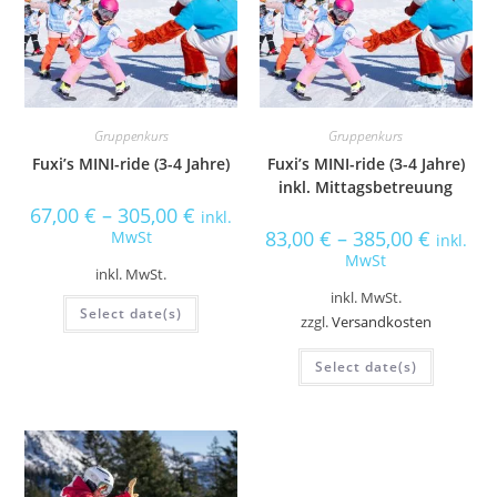
v
e
:
Gruppenkurs
Gruppenkurs
Fuxi’s MINI-ride (3-4 Jahre)
Fuxi’s MINI-ride (3-4 Jahre)
inkl. Mittagsbetreuung
67,00
€
–
305,00
€
inkl.
83,00
€
–
385,00
€
MwSt
inkl.
MwSt
inkl. MwSt.
inkl. MwSt.
Select date(s)
zzgl.
Versandkosten
Select date(s)